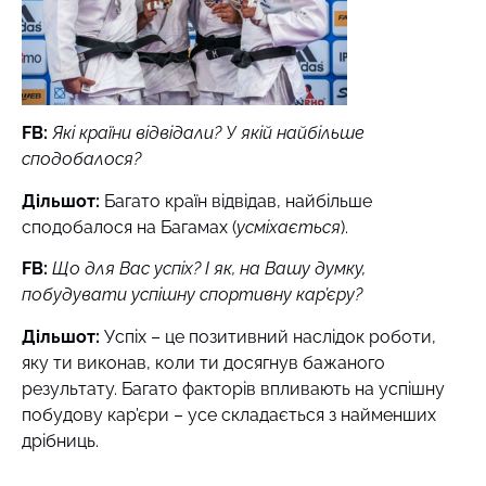
FB
:
Які країни відвідали? У якій найбільше
сподобалося?
Дільшот:
Багато країн відвідав, найбільше
сподобалося на Багамах (
усміхається
).
FB
:
Що для Вас успіх? І як, на Вашу думку,
побудувати успішну спортивну кар’єру?
Дільшот:
Успіх – це позитивний наслідок роботи,
яку ти виконав, коли ти досягнув бажаного
результату. Багато факторів впливають на успішну
побудову кар’єри – усе складається з найменших
дрібниць.