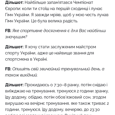
Дільшот:
Найбільше запам’ятався Чемпіонат
Європи: коли ти стоїш на першій сходинці і лунає
Гімн України. Я завжди мріяв, щоб у мою честь лунав
Гімн України. Це була велика радість.
FB
:
Яке спортивне досягнення є для Вас найбільш
значущим?
Дільшот:
Я хочу стати заслуженим майстром
спорту України, адже це найвище звання для
спортсмена в Україні.
FB
:
Опишіть свій звичайний тренувальний день, а
також вихідний.
Дільшот:
Прокидаюсь о 7:30–8 ранку, потім снідаю і
виїжджаю на тренування, тренуюся 2 години зранку,
їду додому, обідаю, потім обов’язковий сон, згодом
вирушаю на вечірнє тренування, яке також триває 2
години, тренуюся, їду додому, вечеряю, до 23:30