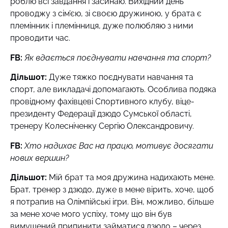
роблю всі завдання і засинаю. Вихідний день
проводжу з сім’єю, зі своєю дружиною, у брата є
племінник і племінниця, дуже полюбляю з ними
проводити час.
FB
:
Як вдається поєднувати навчання та спорт?
Дільшот:
Дуже тяжко поєднувати навчання та
спорт, але викладачі допомагають. Особлива подяка
провідному фахівцеві Спортивного клубу, віце-
президенту Федерації дзюдо Сумської області,
тренеру Колесніченку Сергію Олександровичу.
FB
:
Хто надихає Вас на працю, мотивує досягати
нових вершин?
Дільшот:
Мій брат та моя дружина надихають мене.
Брат, тренер з дзюдо, дуже в мене вірить, хоче, щоб
я потрапив на Олімпійські ігри. Він, можливо, більше
за мене хоче мого успіху, тому що він був
вимушений припинити займатися дзюдо – через