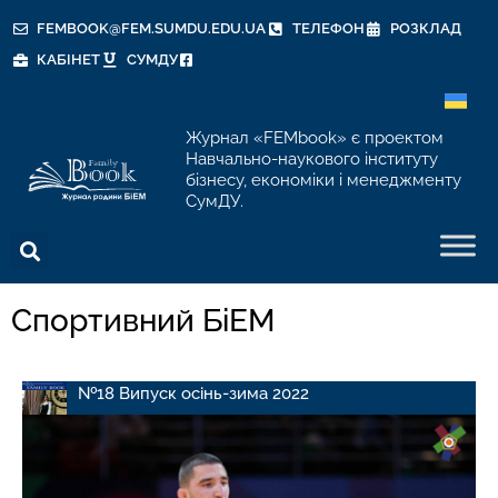
FEMBOOK@FEM.SUMDU.EDU.UA
ТЕЛЕФОН
РОЗКЛАД
КАБІНЕТ
СУМДУ
Журнал «FEMbook» є проектом
Навчально-наукового інституту
бізнесу, економіки і менеджменту
СумДУ.
Спортивний БіЕМ
№18 Випуск осінь-зима 2022