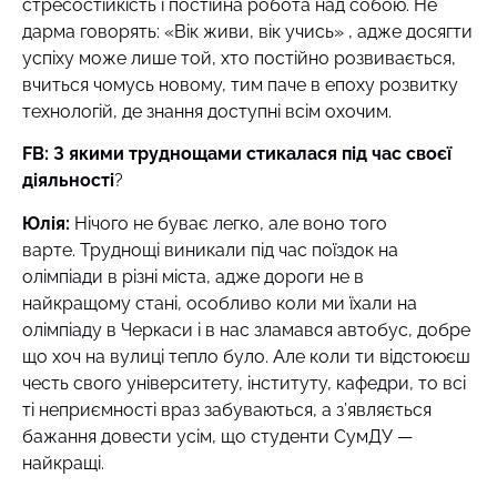
стресостійкість і постійна робота над собою. Не
дарма говорять: «Вік живи, вік учись» , адже досягти
успіху може лише той, хто постійно розвивається,
вчиться чомусь новому, тим паче в епоху розвитку
технологій, де знання доступні всім охочим.
FB: З якими труднощами стикалася під час своєї
діяльності
?
Юлія:
Нічого не буває легко, але воно того
варте. Труднощі виникали під час поїздок на
олімпіади в різні міста, адже дороги не в
найкращому стані, особливо коли ми їхали на
олімпіаду в Черкаси і в нас зламався автобус, добре
що хоч на вулиці тепло було. Але коли ти відстоюєш
честь свого університету, інституту, кафедри, то всі
ті неприємності враз забуваються, а з’являється
бажання довести усім, що студенти СумДУ —
найкращі.