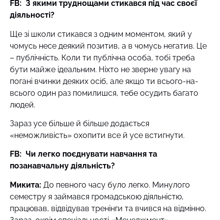
FB: З якими труднощами стикався під час своєї
діяльності?
Ще зі школи стикався з одним моментом, який у
чомусь несе деякий позитив, а в чомусь негатив. Це
– публічність. Коли ти публічна особа, тобі треба
бути майже ідеальним. Ніхто не зверне увагу на
погані вчинки деяких осіб, але якщо ти всього-на-
всього один раз помилишся, тебе осудить багато
людей.
Зараз усе більше й більше додається
«неможливість» охопити все й усе встигнути.
FB: Чи легко поєднувати навчання та
позанавчальну діяльність?
Микита:
До певного часу було легко. Минулого
семестру я займався громадською діяльністю,
працював, відвідував тренінги та вчився на відмінно.