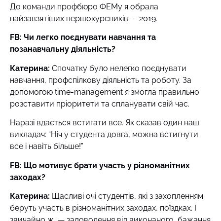
До команди профбюро ФЕМу я обрала
найзавзятіших першокурсників — 2019.
FB: Чи легко поєднувати навчання та
позанавчальну діяльність?
Катерина:
Спочатку було нелегко поєднувати
навчання, профспілкову діяльність та роботу. За
допомогою time-management я змогла правильно
розставити пріоритети та спланувати свій час.
Наразі вдається встигати все. Як сказав один наш
викладач: “Ніч у студента довга, можна встигнути
все і навіть більше!”
FB: Що мотивує брати участь у різноманітних
заходах?
Катерина:
Щасливі очі студентів, які з захопленням
беруть участь в різноманітних заходах, поїздках. І
звичайно ж — задоволення від виконаного, бажання