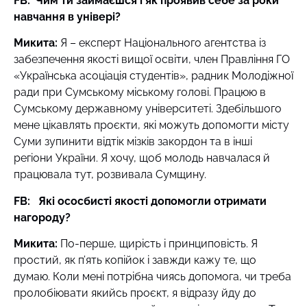
FB: Чим ти займаєшся і як проявив себе за роки
навчання в універі?
Микита:
Я – експерт Національного агентства із
забезпечення якості вищої освіти, член Правління ГО
«Українська асоціація студентів», радник Молодіжної
ради при Сумському міському голові. Працюю в
Сумському державному університеті. Здебільшого
мене цікавлять проєкти, які можуть допомогти місту
Суми зупинити відтік мізків закордон та в інші
регіони України. Я хочу, щоб молодь навчалася й
працювала тут, розвивала Сумщину.
FB: Які ососбисті якості допомогли отримати
нагороду?
Микита:
По-перше, щирість і принциповість. Я
простий, як п’ять копійок і завжди кажу те, що
думаю. Коли мені потрібна чиясь допомога, чи треба
пролобіювати якийсь проєкт, я відразу йду до