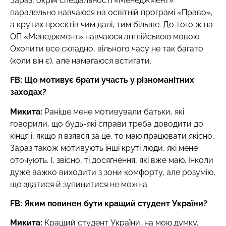
Зараз, окрім спеціальності «Менеджмент»
паралельно навчаюся на освітній програмі «Право»,
а крутих проєктів чим далі, тим більше. До того ж на
ОП «Менеджмент» навчаюся англійською мовою.
Охопити все складно, вільного часу не так багато
(коли він є), але намагаюся встигати.
FB: Що мотивує брати участь у різноманітних
заходах?
Микита:
Раніше мене мотивували батьки, які
говорили, що будь-які справи треба доводити до
кінця і, якщо я взявся за це, то маю працювати якісно.
Зараз також мотивують інші круті люди, які мене
оточують. І, звісно, ті досягнення, які вже маю. Інколи
дуже важко виходити з зони комфорту, але розумію,
що здатися й зупинитися не можна.
FB: Яким повинен бути кращий студент України?
Микита:
Кращий студент України, на мою думку,