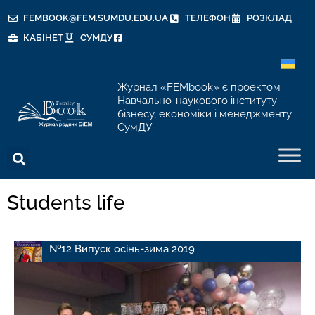
FEMBOOK@FEM.SUMDU.EDU.UA
ТЕЛЕФОН
РОЗКЛАД
КАБІНЕТ
СУМДУ
Журнал «FEMbook» є проектом
Навчально-наукового інституту
бізнесу, економіки і менеджменту
СумДУ.
Students life
№12 Випуск осінь-зима 2019