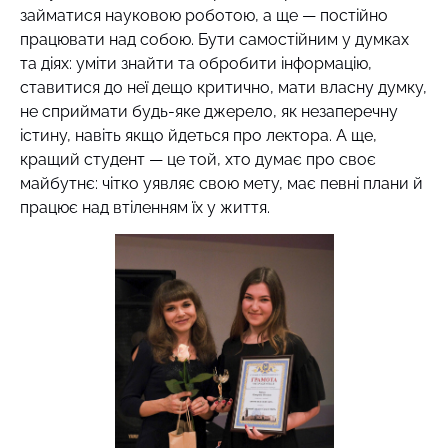
займатися науковою роботою, а ще — постійно
працювати над собою. Бути самостійним у думках
та діях: уміти знайти та обробити інформацію,
ставитися до неї дещо критично, мати власну думку,
не сприймати будь-яке джерело, як незаперечну
істину, навіть якщо йдеться про лектора. А ще,
кращий студент — це той, хто думає про своє
майбутнє: чітко уявляє свою мету, має певні плани й
працює над втіленням їх у життя.