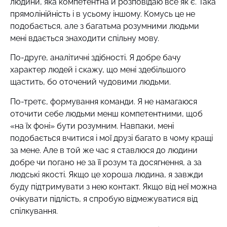
людини, яка компетентна й розповідаю все як є. Така
прямолінійність і в усьому іншому. Комусь це не
подобається, але з багатьма розумними людьми
мені вдається знаходити спільну мову.
По-друге, аналітичні здібності. Я добре бачу
характер людей і скажу, що мені здебільшого
щастить, бо оточений чудовими людьми.
По-третє, формування команди. Я не намагаюся
оточити себе людьми менш компетентними, щоб
«на їх фоні» бути розумним. Навпаки, мені
подобається вчитися і мої друзі багато в чому кращі
за мене. Але в той же час я ставлюся до людини
добре чи погано не за її розум та досягнення, а за
людські якості. Якщо це хороша людина, я завжди
буду підтримувати з нею контакт. Якщо від неї можна
очікувати підлість, я спробую відмежуватися від
спілкування.