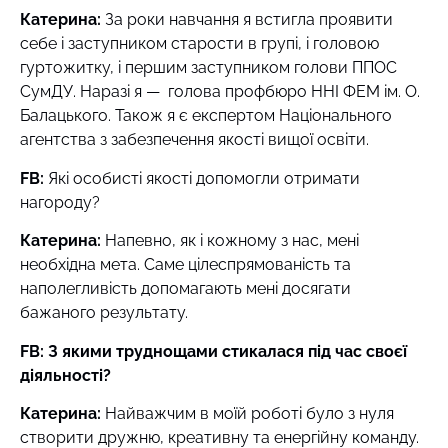
Катерина:
За роки навчання я встигла проявити
себе і заступником старости в групі, і головою
гуртожитку, і першим заступником голови ППОС
СумДУ. Наразі я — голова профбюро ННІ ФЕМ ім. О.
Балацького. Також я є експертом Національного
агентства з забезпечення якості вищої освіти.
FB:
Які особисті якості допомогли отримати
нагороду?
Катерина:
Напевно, як і кожному з нас, мені
необхідна мета. Саме цілеспрямованість та
наполегливість допомагають мені досягати
бажаного результату.
FB: З якими труднощами стикалася під час своєї
діяльності?
Катерина:
Найважчим в моїй роботі було з нуля
створити дружню, креативну та енергійну команду.