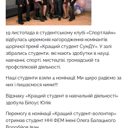
19 листопада в студентському клубі «Спортлайн»
відбулась церемонія нагородження номінантів
щорічної премії «Кращий студент СумДУ». У залі
зібрались студенти, які мають здобутки в науці,
навчанні, спорті, мистецтві, громадській та
профспілковій діяльності.
Наші студенти взяли 4 номінації. Ми щиро радіємо за
них і пишаємося ними!!!
Відзнаку «Кращий студент в навчальній діяльності»
здобула Білоус Юлія.
Перемогу в номінації «Кращий студент-волонтер»
отримав студент ННІ ФЕМ імені Олега Балацького
Воробйов Іван.