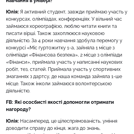
навчання в універі?
Юлія:
Я активний студент, завжди приймаю участь у
конкурсах, олімпіадах, конференціях. У вільний час
займаюся хореографією, люблю читати книги та
писати вірші. Також захоплююся науковою
діяльністю. За 4 роки навчання здобула перемогу у
конкурсі «Міс гуртожитку 1-а, зайняла 1 місце з
олімпіади «Фінансова безпека», 2 місце з олімпіади
«Фінанси», приймала участь у написанні наукових
робіт, тез, статей. Приймала участь у спортивних
змаганнях з дартсу, де наша команда зайняла 1-ше
місце. Також інколи займаюся волонтерською
діяльністю.
FB: Які ососбисті якості допомогли отримати
нагороду?
Юлія:
Насамперед, це цілеспрямованість, уміння
доводити справу до кінця, жага до знань,