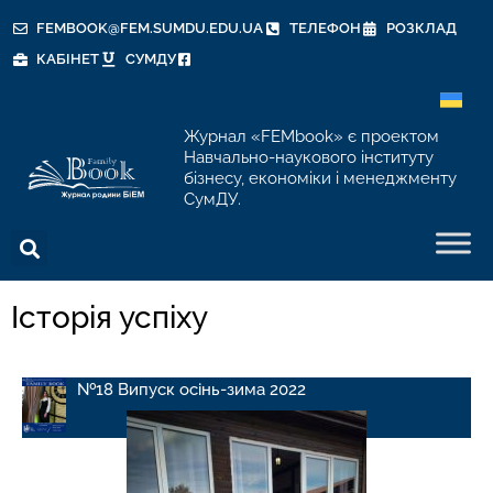
FEMBOOK@FEM.SUMDU.EDU.UA
ТЕЛЕФОН
РОЗКЛАД
КАБІНЕТ
СУМДУ
Журнал «FEMbook» є проектом
Навчально-наукового інституту
бізнесу, економіки і менеджменту
СумДУ.
Історія успіху
№18 Випуск осінь-зима 2022