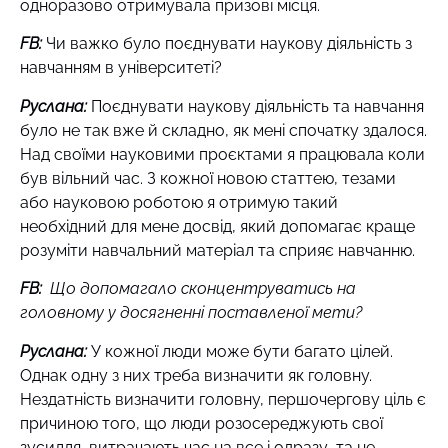
одноразово отримувала призові місця.
FB:
Чи важко було поєднувати наукову діяльність з
навчанням в університеті?
Руслана:
Поєднувати наукову діяльність та навчання
було не так вже й складно, як мені спочатку здалося.
Над своїми науковими проєктами я працювала коли
був вільний час. З кожної новою статтею, тезами
або науковою роботою я отримую такий
необхідний для мене досвід, який допомагає краще
розуміти навчальний матеріал та сприяє навчанню.
FB:
Що допомагало сконцентруватись на
головному у досягненні поставленої мети?
Руслана:
У кожної люди може бути багато цілей.
Однак одну з них треба визначити як головну.
Нездатність визначити головну, першочергову ціль є
причиною того, що люди розосереджують свої
зусилля, витрачають час на все і одразу та не