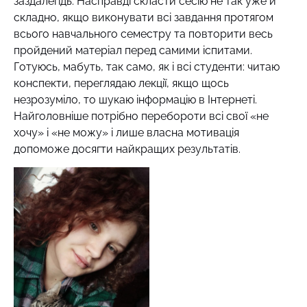
заздалегідь. Насправді скласти сесію не так уже й
складно, якщо виконувати всі завдання протягом
всього навчального семестру та повторити весь
пройдений матеріал перед самими іспитами.
Готуюсь, мабуть, так само, як і всі студенти: читаю
конспекти, переглядаю лекції, якщо щось
незрозуміло, то шукаю інформацію в Інтернеті.
Найголовніше потрібно перебороти всі свої «не
хочу» і «не можу» і лише власна мотивація
допоможе досягти найкращих результатів.