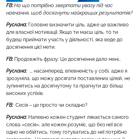
FB:
На що потрібно звертати увагу під час
навчання, щоб досягнути найкращих результатів?
Руслана:
Головне визначити ціль, адже це важливо
для власної мотивації. Якщо ти маєш ціль, то ти
будеш приймати участь у діяльності, яка веде до
досягнення цієї мети.
FB:
Продовжіть фразу: Це досягнення дало мені…
Руслана:
…. насамперед, впевненість у собі, адже я
зрозуміла, що можу досягати поставлених цілей, не
зупинятись на досягнутому та прагнути до більш
високих успіхів.
FB:
Сесія – це просто чи складно?
Руслана:
Напевно кожен студент лякається самого
слова «сесія», але кожен розуміє, що без неї все
одно не обійтись, тому готуватись до неї потрібно